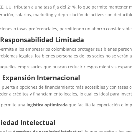
EE. UU. tributan a una tasa fija del 21%, lo que permite mantener m
eración, salarios, marketing y depreciación de activos son deducibl
iones o tasas preferenciales, permitiendo un ahorro considerable
n Responsabilidad Limitada
ermite a los empresarios colombianos proteger sus bienes persona
roblemas legales, los bienes personales de los socios no se verán 
a aquellos empresarios que buscan reducir riesgos mientras expan
y Expansión Internacional
 puerta a opciones de financiamiento más accesibles y con tasas c
r a créditos y financiamiento locales, lo cual es ideal para invert
e permite una
logística optimizada
que facilita la exportación e im
piedad Intelectual
 de los
derechos de propiedad intelectual
, lo que permite a los e