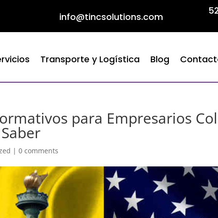
52
info@tincsolutions.com
rvicios
Transporte y Logística
Blog
Contact
 Normativos para Empresarios Co
 Saber
ized
|
0 comments